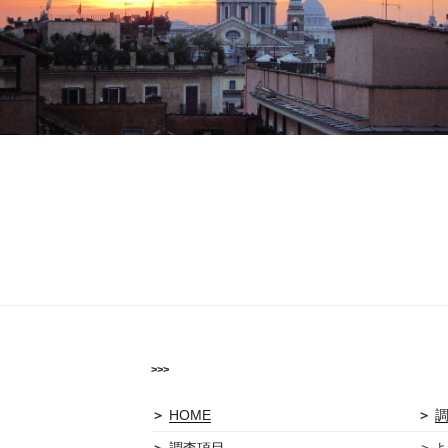
>>>
＞
HOME
＞