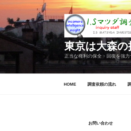
コ
ン
テ
ン
ツ
へ
東京は大森の
ス
キ
正当な権利の保全・回復を強力
ッ
プ
HOME
調査依頼の流れ
お問い合わせ