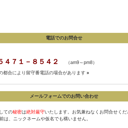
電話での
お問合せ
５４７１－８５４２
（am9～pm8）
の都合により留守番電話の場合があります
»
メールフォームでのお問い合わせ
ましての
秘密
は
絶対
厳守
いたします。お気兼ねなくお問合せくだ
前は、ニックネームや仮名でも構いません。